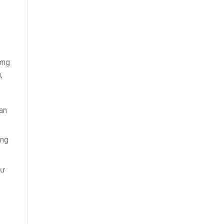
ơng
,
an
ống
hư