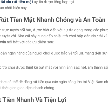
ài xỉu rút tiền mặt
uy tín được tổng hợp tại:
ao nhất hiện nay.
 Rút Tiền Mặt Nhanh Chóng và An Toàn
 trực tuyến nổi bật, được biết đến với sự đa dạng trong các phư
 tuyệt vời. Nhà cái này cung cấp nhiều trò chơi hấp dẫn như tài xỉu
win
nổi bật với các ưu điểm sau:
 khoản ngân hàng của người chơi được bảo vệ tối ưu, mang đến sự 
ác trò chơi được thiết kế bắt mắt với hình ảnh sắc nét, âm thanh s
chơi có thể dễ dàng rút tiền qua các ngân hàng lớn tại Việt Nam n
thời gian giao dịch nhanh chóng.
 Tiền Nhanh Và Tiện Lợi