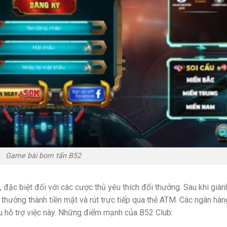
Game bài bom tấn B52
, đặc biệt đối với các cược thủ yêu thích đổi thưởng. Sau khi giàn
 thưởng thành tiền mặt và rút trực tiếp qua thẻ ATM. Các ngân hàn
 hỗ trợ việc này. Những điểm mạnh của B52 Club: