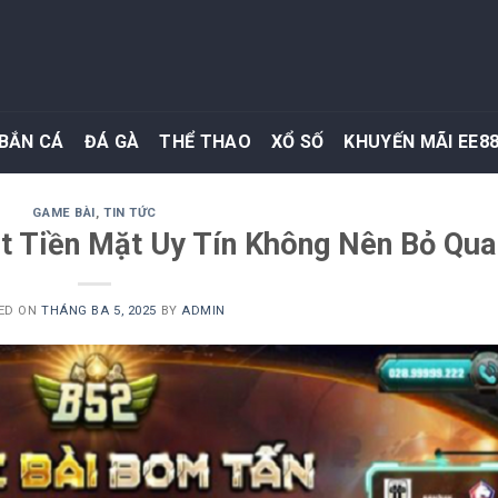
BẮN CÁ
ĐÁ GÀ
THỂ THAO
XỔ SỐ
KHUYẾN MÃI EE8
GAME BÀI
,
TIN TỨC
út Tiền Mặt Uy Tín Không Nên Bỏ Qua
ED ON
THÁNG BA 5, 2025
BY
ADMIN