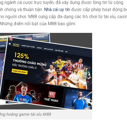
g ngành cá cược trực tuyến, đã xây dựng được lòng tin từ cộng
nh chóng và thuận tiện.
Nhà cái uy tín
được cấp phép hoạt động b
 người chơi. M88 cung cấp đa dạng các trò chơi từ tài xỉu, casi
. Những điểm nổi bật của M88 bao gồm:
ng hoàng game tài xỉu M88