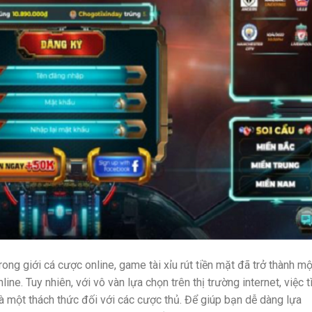
ong giới cá cược online, game tài xỉu rút tiền mặt đã trở thành mộ
nline. Tuy nhiên, với vô vàn lựa chọn trên thị trường internet, việc 
à một thách thức đối với các cược thủ. Để giúp bạn dễ dàng lựa