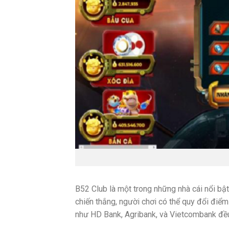
B52 Club là một trong những nhà cái nổi bật
chiến thắng, người chơi có thể quy đổi điểm
như HD Bank, Agribank, và Vietcombank đều