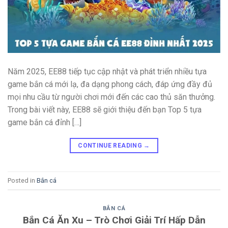
Năm 2025, EE88 tiếp tục cập nhật và phát triển nhiều tựa
game bắn cá mới lạ, đa dạng phong cách, đáp ứng đầy đủ
mọi nhu cầu từ người chơi mới đến các cao thủ săn thưởng.
Trong bài viết này, EE88 sẽ giới thiệu đến bạn Top 5 tựa
game bắn cá đỉnh […]
CONTINUE READING
→
Posted in
Bắn cá
BẮN CÁ
Bắn Cá Ăn Xu – Trò Chơi Giải Trí Hấp Dẫn