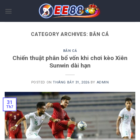
Skip
to
content
CATEGORY ARCHIVES:
BẮN CÁ
BẮN CÁ
Chiến thuật phân bổ vốn khi chơi kèo Xiên
Sunwin dài hạn
POSTED ON
THÁNG BẢY 31, 2026
BY
ADMIN
31
Th7