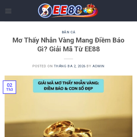
Skip
to
content
BẮN CÁ
Mơ Thấy Nhẫn Vàng Mang Điềm Báo
Gì? Giải Mã Từ EE88
POSTED ON
THÁNG BA 2, 2026
BY
ADMIN
02
Th3