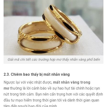
Giải mã chi tiết các trường hợp mơ thấy nhẫn vàng phổ biến
2.3. Chiêm bao thấy bị mất nhẫn vàng
Ngược lại với việc nhặt được,
mất nhẫn vàng trong
mơ
thường là lời cảnh báo về sự hao hụt tài chính hoặc rạn
nứt trong tình cảm. Bạn nên cẩn trọng hơn với các quyết định
đầu tư mạo hiểm trong thời gian tới và dành thời gian quan
tâm đến người bạn đời của mình.