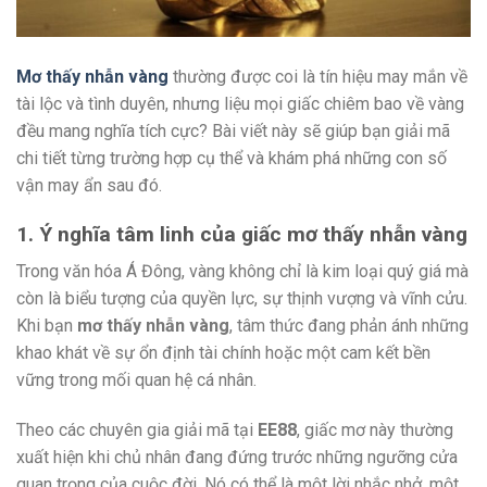
Mơ thấy nhẫn vàng
thường được coi là tín hiệu may mắn về
tài lộc và tình duyên, nhưng liệu mọi giấc chiêm bao về vàng
đều mang nghĩa tích cực? Bài viết này sẽ giúp bạn giải mã
chi tiết từng trường hợp cụ thể và khám phá những con số
vận may ẩn sau đó.
1. Ý nghĩa tâm linh của giấc mơ thấy nhẫn vàng
Trong văn hóa Á Đông, vàng không chỉ là kim loại quý giá mà
còn là biểu tượng của quyền lực, sự thịnh vượng và vĩnh cửu.
Khi bạn
mơ thấy nhẫn vàng
, tâm thức đang phản ánh những
khao khát về sự ổn định tài chính hoặc một cam kết bền
vững trong mối quan hệ cá nhân.
Theo các chuyên gia giải mã tại
EE88
, giấc mơ này thường
xuất hiện khi chủ nhân đang đứng trước những ngưỡng cửa
quan trọng của cuộc đời. Nó có thể là một lời nhắc nhở, một