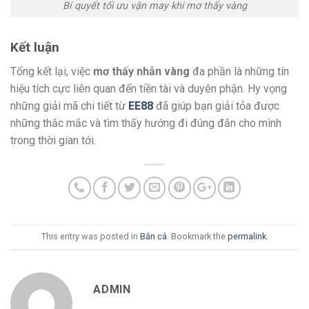
Bí quyết tối ưu vận may khi mơ thấy vàng
Kết luận
Tổng kết lại, việc
mơ thấy nhẫn vàng
đa phần là những tín
hiệu tích cực liên quan đến tiền tài và duyên phận. Hy vọng
những giải mã chi tiết từ
EE88
đã giúp bạn giải tỏa được
những thắc mắc và tìm thấy hướng đi đúng đắn cho mình
trong thời gian tới.
This entry was posted in
Bắn cá
. Bookmark the
permalink
.
ADMIN