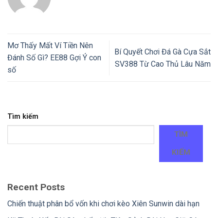
Mơ Thấy Mất Ví Tiền Nên
Bí Quyết Chơi Đá Gà Cựa Sắt
Đánh Số Gì? EE88 Gợi Ý con
SV388 Từ Cao Thủ Lâu Năm
số
Tìm kiếm
TÌM
KIẾM
Recent Posts
Chiến thuật phân bổ vốn khi chơi kèo Xiên Sunwin dài hạn