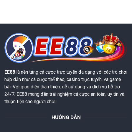
EE88
là nền tảng cá cược trực tuyến đa dạng với các trò chơi
hấp dẫn như cá cược thể thao, casino trực tuyến, và game
bài. Với giao diện thân thiện, dễ sử dụng và dịch vụ hỗ trợ
24/7, EE88 mang đến trải nghiệm cá cược an toàn, uy tín và
thuận tiện cho người chơi.
HƯỚNG DẪN