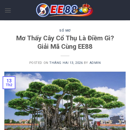
Skip
to
content
SỔ MƠ
Mơ Thấy Cây Cổ Thụ Là Điềm Gì?
Giải Mã Cùng EE88
POSTED ON
THÁNG HAI 13, 2026
BY
ADMIN
13
Th2