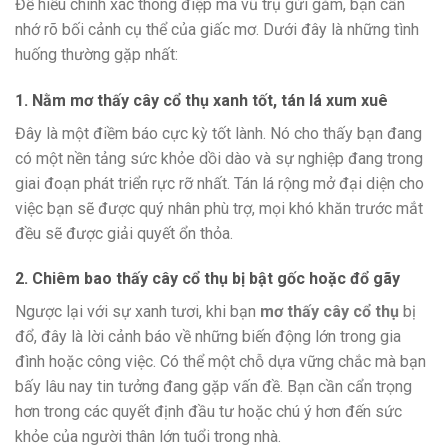
Để hiểu chính xác thông điệp mà vũ trụ gửi gắm, bạn cần
nhớ rõ bối cảnh cụ thể của giấc mơ. Dưới đây là những tình
huống thường gặp nhất:
1. Nằm mơ thấy cây cổ thụ xanh tốt, tán lá xum xuê
Đây là một điềm báo cực kỳ tốt lành. Nó cho thấy bạn đang
có một nền tảng sức khỏe dồi dào và sự nghiệp đang trong
giai đoạn phát triển rực rỡ nhất. Tán lá rộng mở đại diện cho
việc bạn sẽ được quý nhân phù trợ, mọi khó khăn trước mắt
đều sẽ được giải quyết ổn thỏa.
2. Chiêm bao thấy cây cổ thụ bị bật gốc hoặc đổ gãy
Ngược lại với sự xanh tươi, khi bạn
mơ thấy cây cổ thụ
bị
đổ, đây là lời cảnh báo về những biến động lớn trong gia
đình hoặc công việc. Có thể một chỗ dựa vững chắc mà bạn
bấy lâu nay tin tưởng đang gặp vấn đề. Bạn cần cẩn trọng
hơn trong các quyết định đầu tư hoặc chú ý hơn đến sức
khỏe của người thân lớn tuổi trong nhà.