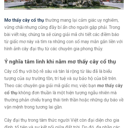
Mơ thấy cây cổ thụ
thường mang lại cảm giác uy nghiêm,
vững chãi nhưng cũng đầy bí ẩn cho người gặp phải. Trong
bài viết này, chúng ta sẽ cùng giải mã chi tiết các điềm báo
từ giấc mơ này và tìm ra những con số may mắn gắn liền với
hình ảnh cây đại thụ từ các chuyên gia phong thủy.
Ý nghĩa tâm linh khi nằm mơ thấy cây cổ thụ
Cây cổ thụ với bộ rễ sâu và tán lá rộng từ lâu đã là biểu
tượng của sự trường tồn, trí tuệ và sự bảo hộ của bề trên.
Theo các chuyên gia giải mã giấc mơ, việc bạn
mơ thấy cây
cổ thụ
không đơn thuần là một hiện tượng ngẫu nhiên mà
thường phản chiếu trạng thái tinh thần hoặc những dự báo về
vận mệnh trong tương lai gần.
Cây đại thụ trong tâm thức người Việt còn đại diện cho gia
đình, tổ tiên và sự kết nối giữa đất trời. Do đó, đa phần các